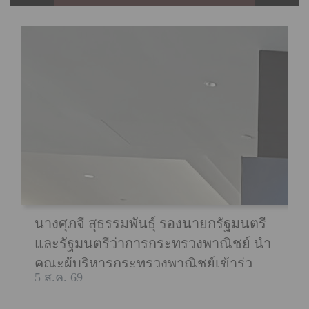
นางศุภจี สุธรรมพันธุ์ รองนายกรัฐมนตรี
และรัฐมนตรีว่าการกระทรวงพาณิชย์ นำ
คณะผู้บริหารกระทรวงพาณิชย์เข้าร่วม
5 ส.ค. 69
งานสัมมนาธุรกิจ (Business Forum) ใน
วันที่ 4 สิงหาคม 2569 ณ โรงแรมแฟร์