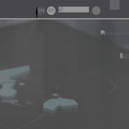
TH
EN