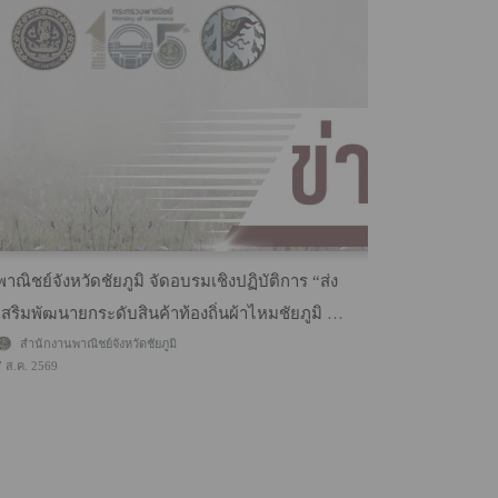
พาณิชย์จังหวัดชัยภูมิ จัดอบรมเชิงปฏิบัติการ “ส่ง
​กรมพัฒน์จ
เสริมพัฒนายกระดับสินค้าท้องถิ่นผ้าไหมชัยภูมิ สู่
งานเดียวคร
สิ่งบ่งชี้ทางภูมิศาสตร์ (GI)” ประจำปีงบประมาณ
สำนักงานพาณิชย์จังหวัดชัยภูมิ
สำนักงานพ
7 ส.ค. 2569
7 ส.ค. 2569
พ.ศ. 2569 รุ่นที่ 16 .....................