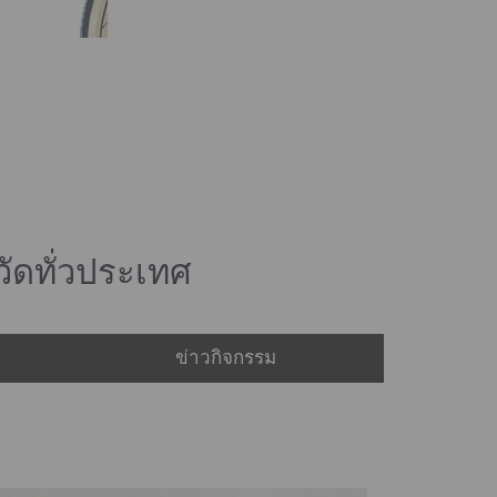
มือ Thailand Arbitration Center :
THAC เมื่อวันจันทร์ที่ 7 ธันวาคม
2563 ณ ห้องบุรฉัตรไชยากร ชั้น 4
กระทรวงพาณิชย์ (สร. 7 ธ.ค. 63)
ัดทั่วประเทศ
ข่าวกิจกรรม