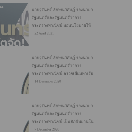
นายจุรินทร์ ลักษณวิศิษฏ์ รองนายก
รัฐมนตรีและรัฐมนตรีว่าการ
กระทรวงพาณิชย์ มอบนโยบายให้
กับทีม Salesman จังหวัดในรูปแบบ
22 April 2021
ออนไลน์ เมื่อวันพุธที่ 21 เมษายน
2564 ณ สถาบันพัฒนาผู้ประกอบ
การยุคใหม่ กรมส่งเสริมการค้าฯ
นายจุรินทร์ ลักษณวิศิษฏ์ รองนายก
รัชดาภิเษก (สร. 22 มี.ค. 64)
รัฐมนตรีและรัฐมนตรีว่าการ
กระทรวงพาณิชย์ ตรวจเยี่ยมท่าเรือ
คลองเตย กรุงเทพฯ และประชุม
14 December 2020
หารือแนวทางการแก้ไขปัญหา
ขาดแคลนตู้สินค้าและอัตราค่า
ระวางเรือที่สูงขึ้น เมื่อวันจันทร์ที่ 14
นายจุรินทร์ ลักษณวิศิษฏ์ รองนายก
ธันวาคม 2563 ณ ท่าเรือคลองเตย
รัฐมนตรีและรัฐมนตรีว่าการ
(สร.7 ธ.ค. 63)
กระทรวงพาณิชย์ เป็นสักขีพยานใน
พิธีลงนามบันทึกข้อตกลงความร่วม
7 December 2020